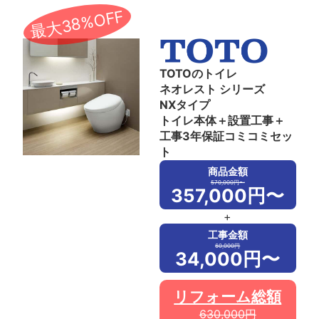
最大38%OFF
TOTOのトイレ
ネオレスト シリーズ
NXタイプ
トイレ本体＋設置工事＋
工事3年保証コミコミセッ
ト
商品金額
570,000円〜
357,000円〜
+
工事金額
60,000円
34,000円〜
リフォーム総額
630,000円