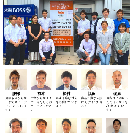
服部
有本
松村
福田
梶原
見積もりから施
営業から施工ま
迅速丁寧な対応
商品知識なら誰
お客様に満足い
工までスピーデ
で、何なりとお
を心掛けていま
にも負けませ
ただける施工を
ィに対応しま
申し付けくださ
す！
ん！
心掛けていま
す！
い！
す！