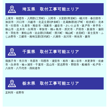
埼玉県 取付工事可能エリア
上尾市・朝霞市・入間郡(三芳町)・入間市・大里郡(寄居町)・桶川市・春日部市・
加須市・川口市・川越市・北足立郡(伊奈町)・北葛飾郡(杉戸町・松伏町)・北本
市・行田市・久喜市・熊谷市・鴻巣市・越谷市・さいたま市・坂戸市・幸手市・
狭山市・志木市・白岡市・草加市・鶴ヶ島市・所沢市・戸田市・新座市・蓮田
市・羽生市・東松山市・比企郡(川島町・滑川町・鳩山町・吉見町)・富士見市・ふ
じみ野市・三郷市・南埼玉郡(宮代町)・八潮市・吉川市・和光市・蕨市
千葉県 取付工事可能エリア
我孫子市・市川市・市原市・印西市・浦安市・柏市・鎌ヶ谷市・木更津市・佐倉
市・白井市・袖ヶ浦市・千葉市・流山市・習志野市・野田市・船橋市・松戸市・
八街市・八千代市・四街道市
栃木県 取付工事可能エリア
足利市・佐野市