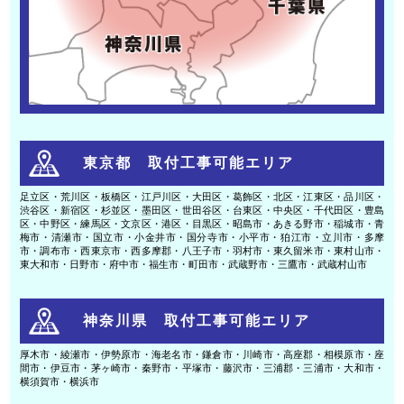
東京都 取付工事可能エリア
足立区・荒川区・板橋区・江戸川区・大田区・葛飾区・北区・江東区・品川区・
渋谷区・新宿区・杉並区・墨田区・世田谷区・台東区・中央区・千代田区・豊島
区・中野区・練馬区・文京区・港区・目黒区・昭島市・あきる野市・稲城市・青
梅市・清瀬市・国立市・小金井市・国分寺市・小平市・狛江市・立川市・多摩
市・調布市・西東京市・西多摩郡・八王子市・羽村市・東久留米市・東村山市・
東大和市・日野市・府中市・福生市・町田市・武蔵野市・三鷹市・武蔵村山市
神奈川県 取付工事可能エリア
厚木市・綾瀬市・伊勢原市・海老名市・鎌倉市・川崎市・高座郡・相模原市・座
間市・伊豆市・茅ヶ崎市・秦野市・平塚市・藤沢市・三浦郡・三浦市・大和市・
横須賀市・横浜市