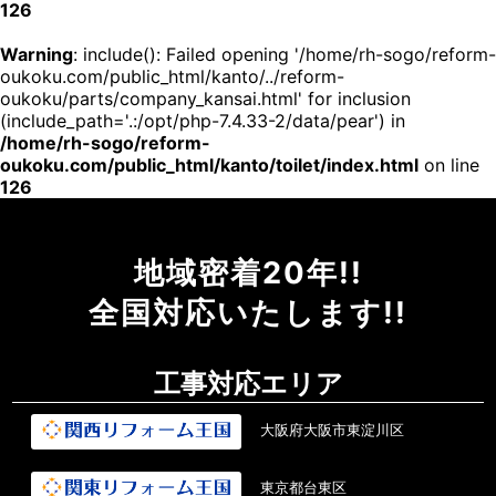
126
Warning
: include(): Failed opening '/home/rh-sogo/reform-
oukoku.com/public_html/kanto/../reform-
oukoku/parts/company_kansai.html' for inclusion
(include_path='.:/opt/php-7.4.33-2/data/pear') in
/home/rh-sogo/reform-
oukoku.com/public_html/kanto/toilet/index.html
on line
126
地域密着20年!!
全国対応いたします!!
工事対応エリア
大阪府大阪市東淀川区
東京都台東区