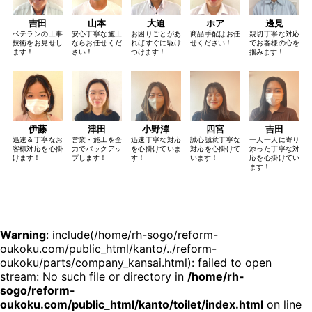
吉田
山本
大迫
ホア
邊見
ベテランの工事
安心丁寧な施工
お困りごとがあ
商品手配はお任
親切丁寧な対応
技術をお見せし
ならお任せくだ
ればすぐに駆け
せください！
でお客様の心を
ます！
さい！
つけます！
掴みます！
伊藤
津田
小野澤
四宮
吉田
迅速＆丁寧なお
営業・施工を全
迅速丁寧な対応
誠心誠意丁寧な
一人一人に寄り
客様対応を心掛
力でバックアッ
を心掛けていま
対応を心掛けて
添った丁寧な対
けます！
プします！
す！
います！
応を心掛けてい
ます！
Warning
: include(/home/rh-sogo/reform-
oukoku.com/public_html/kanto/../reform-
oukoku/parts/company_kansai.html): failed to open
stream: No such file or directory in
/home/rh-
sogo/reform-
oukoku.com/public_html/kanto/toilet/index.html
on line