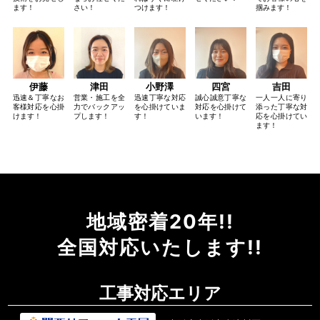
ます！
さい！
つけます！
掴みます！
伊藤
津田
小野澤
四宮
吉田
迅速＆丁寧なお
営業・施工を全
迅速丁寧な対応
誠心誠意丁寧な
一人一人に寄り
客様対応を心掛
力でバックアッ
を心掛けていま
対応を心掛けて
添った丁寧な対
けます！
プします！
す！
います！
応を心掛けてい
ます！
地域密着20年!!
全国対応いたします!!
工事対応エリア