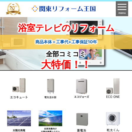
menu
浴室テレビのリフォーム
商品本体＋工事代+工事保証10年
全部コミコミ
大特価！！