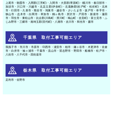
上尾市・朝霞市・入間郡(三芳町)・入間市・大里郡(寄居町)・桶川市・春日部市・
加須市・川口市・川越市・北足立郡(伊奈町)・北葛飾郡(杉戸町・松伏町)・北本
市・行田市・久喜市・熊谷市・鴻巣市・越谷市・さいたま市・坂戸市・幸手市・
狭山市・志木市・白岡市・草加市・鶴ヶ島市・所沢市・戸田市・新座市・蓮田
市・羽生市・東松山市・比企郡(川島町・滑川町・鳩山町・吉見町)・富士見市・ふ
じみ野市・三郷市・南埼玉郡(宮代町)・八潮市・吉川市・和光市・蕨市
千葉県 取付工事可能エリア
我孫子市・市川市・市原市・印西市・浦安市・柏市・鎌ヶ谷市・木更津市・佐倉
市・白井市・袖ヶ浦市・千葉市・流山市・習志野市・野田市・船橋市・松戸市・
八街市・八千代市・四街道市
栃木県 取付工事可能エリア
足利市・佐野市