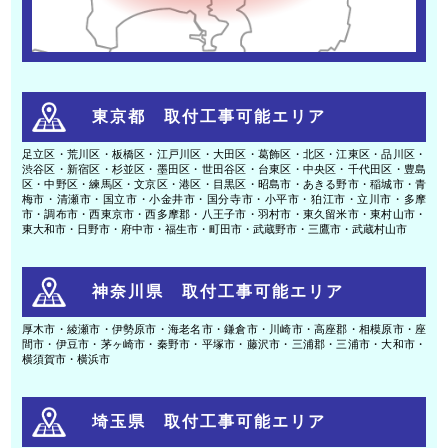
東京都 取付工事可能エリア
足立区・荒川区・板橋区・江戸川区・大田区・葛飾区・北区・江東区・品川区・
渋谷区・新宿区・杉並区・墨田区・世田谷区・台東区・中央区・千代田区・豊島
区・中野区・練馬区・文京区・港区・目黒区・昭島市・あきる野市・稲城市・青
梅市・清瀬市・国立市・小金井市・国分寺市・小平市・狛江市・立川市・多摩
市・調布市・西東京市・西多摩郡・八王子市・羽村市・東久留米市・東村山市・
東大和市・日野市・府中市・福生市・町田市・武蔵野市・三鷹市・武蔵村山市
神奈川県 取付工事可能エリア
厚木市・綾瀬市・伊勢原市・海老名市・鎌倉市・川崎市・高座郡・相模原市・座
間市・伊豆市・茅ヶ崎市・秦野市・平塚市・藤沢市・三浦郡・三浦市・大和市・
横須賀市・横浜市
埼玉県 取付工事可能エリア