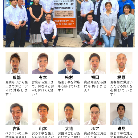
服部
有本
松村
福田
梶原
見積もりから施
営業から施工ま
迅速丁寧な対応
商品知識なら誰
お客様に満足い
工までスピーデ
で、何なりとお
を心掛けていま
にも負けませ
ただける施工を
ィに対応しま
申し付けくださ
す！
ん！
心掛けていま
す！
い！
す！
吉田
山本
大迫
ホア
邊見
ベテランの工事
安心丁寧な施工
お困りごとがあ
商品手配はお任
親切丁寧な対応
技術をお見せし
ならお任せくだ
ればすぐに駆け
せください！
でお客様の心を