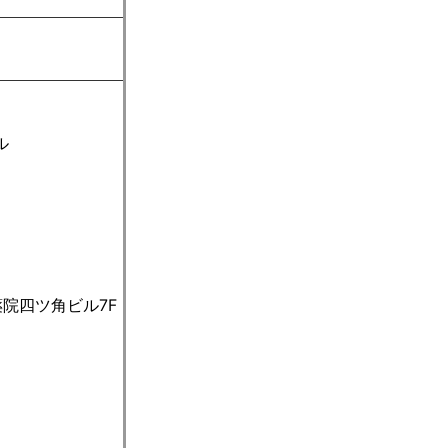
ル
院四ツ角ビル7F