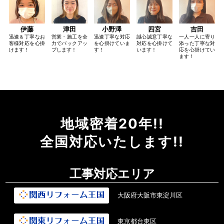
伊藤
津田
小野澤
四宮
吉田
迅速＆丁寧なお
営業・施工を全
迅速丁寧な対応
誠心誠意丁寧な
一人一人に寄り
客様対応を心掛
力でバックアッ
を心掛けていま
対応を心掛けて
添った丁寧な対
けます！
プします！
す！
います！
応を心掛けてい
ます！
地域密着20年!!
全国対応いたします!!
工事対応エリア
大阪府大阪市東淀川区
東京都台東区