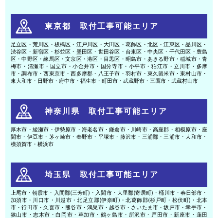
東京都 取付工事可能エリア
足立区・荒川区・板橋区・江戸川区・大田区・葛飾区・北区・江東区・品川区・
渋谷区・新宿区・杉並区・墨田区・世田谷区・台東区・中央区・千代田区・豊島
区・中野区・練馬区・文京区・港区・目黒区・昭島市・あきる野市・稲城市・青
梅市・清瀬市・国立市・小金井市・国分寺市・小平市・狛江市・立川市・多摩
市・調布市・西東京市・西多摩郡・八王子市・羽村市・東久留米市・東村山市・
東大和市・日野市・府中市・福生市・町田市・武蔵野市・三鷹市・武蔵村山市
神奈川県 取付工事可能エリア
厚木市・綾瀬市・伊勢原市・海老名市・鎌倉市・川崎市・高座郡・相模原市・座
間市・伊豆市・茅ヶ崎市・秦野市・平塚市・藤沢市・三浦郡・三浦市・大和市・
横須賀市・横浜市
埼玉県 取付工事可能エリア
上尾市・朝霞市・入間郡(三芳町)・入間市・大里郡(寄居町)・桶川市・春日部市・
加須市・川口市・川越市・北足立郡(伊奈町)・北葛飾郡(杉戸町・松伏町)・北本
市・行田市・久喜市・熊谷市・鴻巣市・越谷市・さいたま市・坂戸市・幸手市・
狭山市・志木市・白岡市・草加市・鶴ヶ島市・所沢市・戸田市・新座市・蓮田