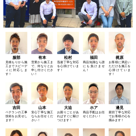
服部
有本
松村
福田
梶原
見積もりから施
営業から施工ま
迅速丁寧な対応
商品知識なら誰
お客様に満足い
工までスピーデ
で、何なりとお
を心掛けていま
にも負けませ
ただける施工を
ィに対応しま
申し付けくださ
す！
ん！
心掛けていま
す！
い！
す！
吉田
山本
大迫
ホア
邊見
ベテランの工事
安心丁寧な施工
お困りごとがあ
商品手配はお任
親切丁寧な対応
技術をお見せし
ならお任せくだ
ればすぐに駆け
せください！
でお客様の心を
ます！
さい！
つけます！
掴みます！