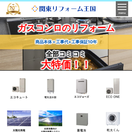
menu
ガスコンロのリフォーム
商品本体＋工事代+工事保証10年
全部コミコミ
大特価！！