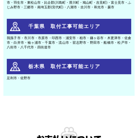
市・羽生市・東松山市・比企郡(川島町・滑川町・鳩山町・吉見町)・富士見市・ふ
じみ野市・三郷市・南埼玉郡(宮代町)・八潮市・吉川市・和光市・蕨市
千葉県 取付工事可能エリア
我孫子市・市川市・市原市・印西市・浦安市・柏市・鎌ヶ谷市・木更津市・佐倉
市・白井市・袖ヶ浦市・千葉市・流山市・習志野市・野田市・船橋市・松戸市・
八街市・八千代市・四街道市
栃木県 取付工事可能エリア
足利市・佐野市