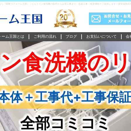
なら『関東リフォーム王国』｜ビルトイン食洗機の販売から設置工事まで、迅速工事・格安価格でご提供します！最安値挑戦
ォーム王国とは
ご利用の流れ
ブログ
お支払いについて
会
ン食洗機の
本体＋工事代+工事保証
全部コミコミ