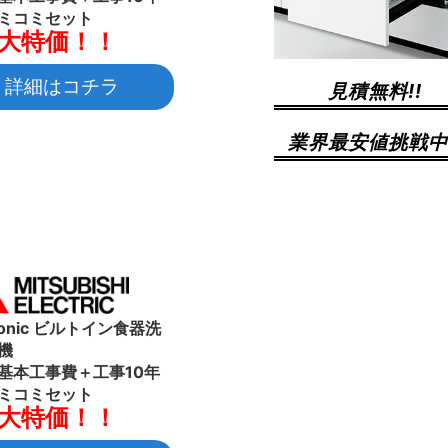
ミコミセット
大特価！！
詳細はコチラ
見積無料!!
業界最安値挑戦中!
sonic ビルトイン食器洗
機
基本工事費＋工事10年
ミコミセット
大特価！！