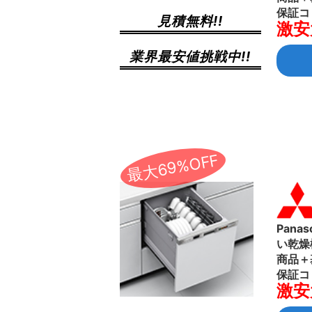
保証コ
見積無料!!
激安
業界最安値挑戦中!!
最大69%OFF
Pana
い乾燥
商品＋
保証コ
激安