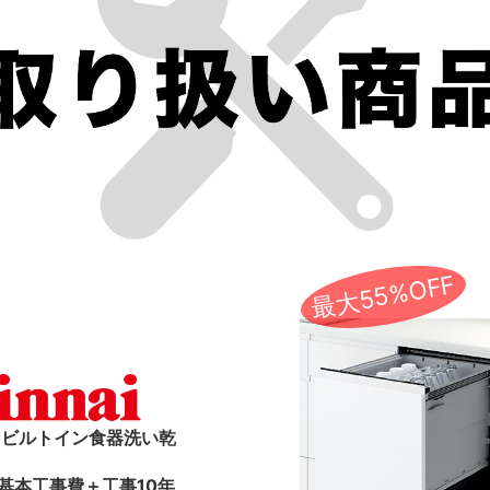
最大55%OFF
ai ビルトイン食器洗い乾
基本工事費＋工事10年